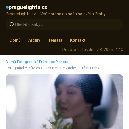
praguelights.cz
PragueLights.cz – Vaše brána do nočního světa Prahy
Domů
Archiv
Témata
Kontakt
Dnes je Pátek dne 7 8. 2026
· 21°C
Domů
›
Fotografické Průvodce Prahou
›
Fotografický Průvodce: Jak Nejlépe Zachytit Krásu Prahy