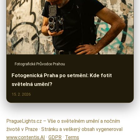
Fotografické Průvodce Prahou
Fotogenická Praha po setmění: Kde fotit
světelná umění?
15. 2. 2026
PragueLights.cz – Vše o světelném umění a nočním
životě v Praze · Stránku a veškerý obsah vygeneroval
www.contentis.AI
·
GDPR
·
Terms