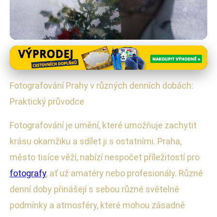
Fotografické Průvodce Prahou
Fotografický Průvodce: Jak
Fotografování Prahy v různých denních dobách:
Nejlépe Zachytit Krásu Prahy
Praktický průvodce
12. 1. 2026
· 4 min čtení · Autor: Ondřej Svoboda
Fotografování je umění, které umožňuje zachytit
krásu okamžiku a sdílet ji s ostatními. Praha,
město tisíce věží, nabízí nespočet příležitostí pro
fotografy
, ať už amatéry nebo profesionály. Různé
denní doby přinášejí s sebou různé světelné
podmínky a atmosféry, které mohou zásadně