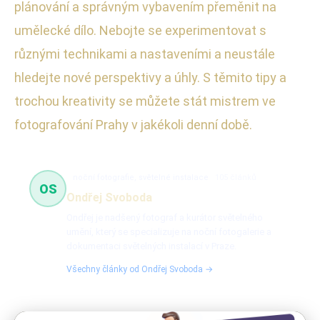
plánování a správným vybavením přeměnit na
umělecké dílo. Nebojte se experimentovat s
různými technikami a nastaveními a neustále
hledejte nové perspektivy a úhly. S těmito tipy a
trochou kreativity se můžete stát mistrem ve
fotografování Prahy v jakékoli denní době.
noční fotografie, světelné instalace
105 článků
OS
Ondřej Svoboda
Ondřej je nadšený fotograf a kurátor světelného
umění, který se specializuje na noční fotogalerie a
dokumentaci světelných instalací v Praze.
Všechny články od Ondřej Svoboda →