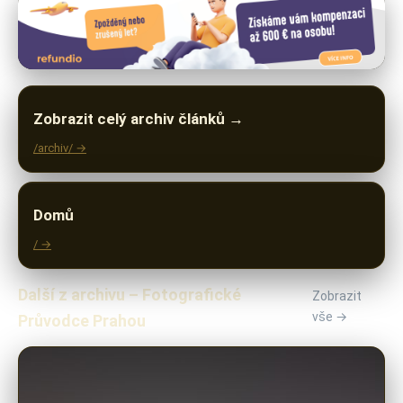
Zobrazit celý archiv článků →
/archiv/ →
Domů
/ →
Další z archivu – Fotografické
Zobrazit
vše →
Průvodce Prahou