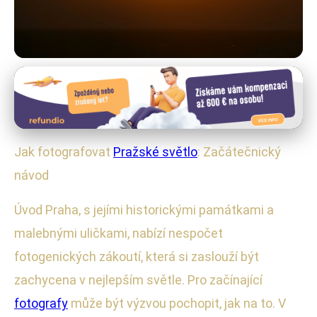
Techniky Noční Fotografie
Jak Fotografovat Prahu:
Úchvatné Světlo pro Začátečníky
Jak fotografovat
Pražské světlo
: Začátečnický
11. 10. 2025
· 4 min čtení · Autor: Ondřej Svoboda
návod
Úvod Praha, s jejími historickými památkami a
malebnými uličkami, nabízí nespočet
fotogenických zákoutí, která si zaslouží být
zachycena v nejlepším světle. Pro začínající
fotografy
může být výzvou pochopit, jak na to. V