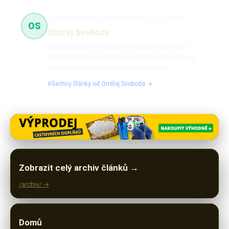
noční fotografie, světelné instalace
105 článků
OS
Ondřej Svoboda
Ondřej je nadšený fotograf a kurátor světelného
umění, který se specializuje na noční fotogalerie a
dokumentaci světelných instalací v Praze.
Všechny články od Ondřej Svoboda →
Zobrazit celý archiv článků →
/archiv/ →
Domů