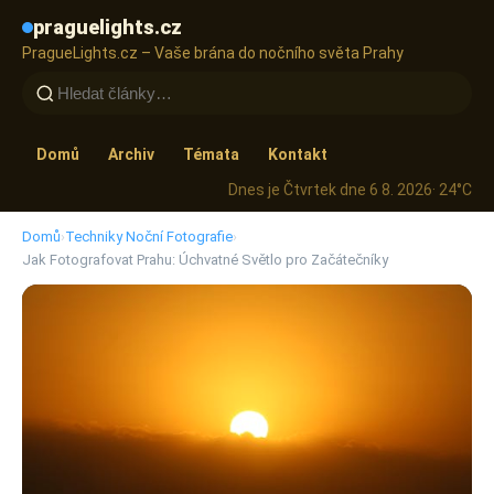
praguelights.cz
PragueLights.cz – Vaše brána do nočního světa Prahy
Domů
Archiv
Témata
Kontakt
Dnes je Čtvrtek dne 6 8. 2026
· 24°C
Domů
›
Techniky Noční Fotografie
›
Jak Fotografovat Prahu: Úchvatné Světlo pro Začátečníky