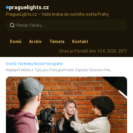
praguelights.cz
PragueLights.cz – Vaše brána do nočního světa Prahy
Domů
Archiv
Témata
Kontakt
Dnes je Pondělí dne 10 8. 2026
· 28°C
Domů
›
Techniky Noční Fotografie
›
Nejlepší Místa a Tipy pro Fotografování Západu Slunce v Pra…