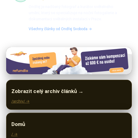
Ondřej je nadšený fotograf a kurátor světelného
umění, který se specializuje na noční fotogalerie a
dokumentaci světelných instalací v Praze.
Všechny články od Ondřej Svoboda →
Zobrazit celý archiv článků →
/archiv/ →
Domů
/ →