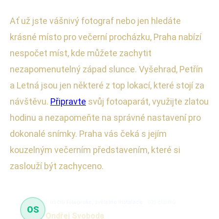
Ať už jste vášnivý fotograf nebo jen hledáte
krásné místo pro večerní procházku, Praha nabízí
nespočet míst, kde můžete zachytit
nezapomenutelný západ slunce. Vyšehrad, Petřín
a Letná jsou jen některé z top lokací, které stojí za
návštěvu.
Připravte
svůj fotoaparát, využijte zlatou
hodinu a nezapomeňte na správné nastavení pro
dokonalé snímky. Praha vás čeká s jejím
kouzelným večerním představením, které si
zaslouží být zachyceno.
noční fotografie, světelné instalace
105 článků
OS
Ondřej Svoboda