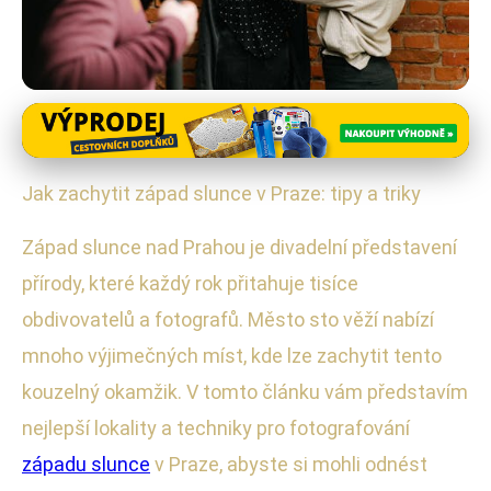
Techniky Noční Fotografie
Nejlepší Místa a Tipy pro
Jak zachytit západ slunce v Praze: tipy a triky
Fotografování Západu Slunce v
Západ slunce nad Prahou je divadelní představení
Praze
přírody, které každý rok přitahuje tisíce
8. 10. 2025
· 4 min čtení · Autor: Ondřej Svoboda
obdivovatelů a fotografů. Město sto věží nabízí
mnoho výjimečných míst, kde lze zachytit tento
kouzelný okamžik. V tomto článku vám představím
nejlepší lokality a techniky pro fotografování
západu slunce
v Praze, abyste si mohli odnést