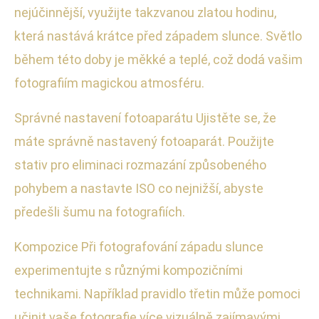
nejúčinnější, využijte takzvanou zlatou hodinu,
která nastává krátce před západem slunce. Světlo
během této doby je měkké a teplé, což dodá vašim
fotografiím magickou atmosféru.
Správné nastavení fotoaparátu Ujistěte se, že
máte správně nastavený fotoaparát. Použijte
stativ pro eliminaci rozmazání způsobeného
pohybem a nastavte ISO co nejnižší, abyste
předešli šumu na fotografiích.
Kompozice Při fotografování západu slunce
experimentujte s různými kompozičními
technikami. Například pravidlo třetin může pomoci
učinit vaše fotografie více vizuálně zajímavými.