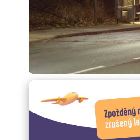
Fotografické Průvodce Prahou
Praha v noci: Fotog
5. 1. 2026
· 4 min čtení · Autor: Ondřej Svoboda