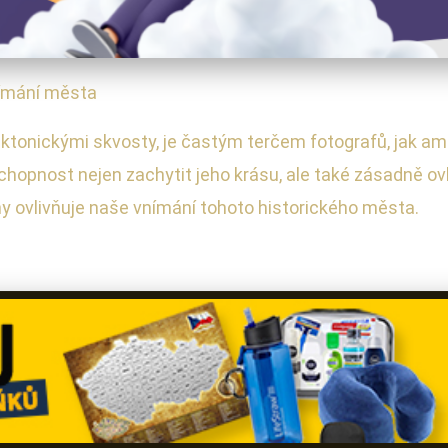
nímání města
ektonickými skvosty, je častým terčem fotografů, jak ama
schopnost nejen zachytit jeho krásu, ale také zásadně ovl
hy ovlivňuje naše vnímání tohoto historického města.