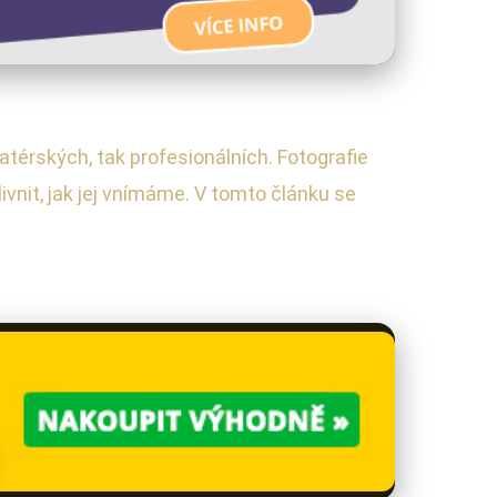
térských, tak profesionálních. Fotografie
ivnit, jak jej vnímáme. V tomto článku se