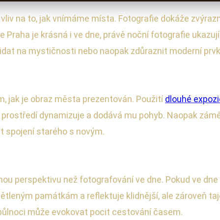
ý vliv na to, jak vnímáme místa. Fotografie dokáže zvýrazn
e Praha je krásná i ve dne, právě noční fotografie ukazu
řidat na mystičnosti nebo naopak zdůraznit moderní prv
m, jak je obraz města prezentován. Použití
dlouhé expoz
 prostředí dynamizuje a dodává mu pohyb. Naopak zámě
t spojení starého s novým.
šnou perspektivu než fotografování ve dne. Pokud ve dne
větleným památkám a reflektuje klidnější, ale zároveň t
půlnoci může evokovat pocit cestování časem.