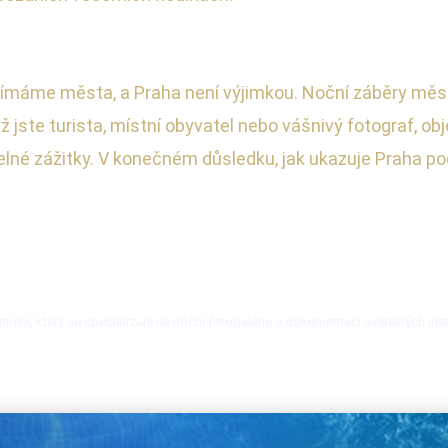
nímáme města, a Praha není výjimkou. Noční záběry měst
 jste turista, místní obyvatel nebo vášnivý fotograf, ob
é zážitky. V konečném důsledku, jak ukazuje Praha pod 
mění, který se specializuje na noční fotogalerie a dokumentaci světelných inst