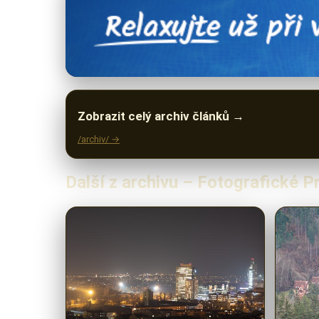
Zobrazit celý archiv článků →
/archiv/ →
Další z archivu – Fotografické 