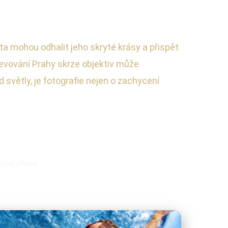
a mohou odhalit jeho skryté krásy a přispět
jevování Prahy skrze objektiv může
světly, je fotografie nejen o zachycení
alací v Praze.