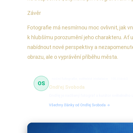
Závěr
Fotografie má nesmírnou moc ovlivnit, jak v
k hlubšímu porozumění jeho charakteru. Ať už
nabídnout nové perspektivy a nezapomenuteln
obrazu, ale o vyprávění příběhu města.
noční fotografie, světelné instalace
105 článků
OS
Ondřej Svoboda
Ondřej je nadšený fotograf a kurátor světelného u
Všechny články od Ondřej Svoboda →