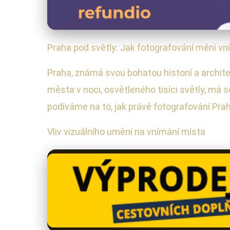
Praha pod světly: Jak fotografování mění v
Praha, známá svou bohatou historií a archit
města v noci, osvětleného tisíci světly, má 
podíváme na to, jak právě fotografování Pra
Vliv vizuálního umění na vnímání místa