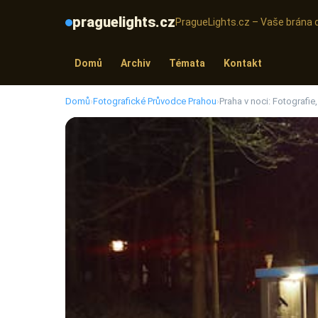
praguelights.cz
PragueLights.cz – Vaše brána 
Domů
Archiv
Témata
Kontakt
Domů
›
Fotografické Průvodce Prahou
›
Praha v noci: Fotografie