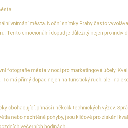
města
ální vnímání města. Noční snímky Prahy často vyvolávaj
éru. Tento emocionální dopad je důležitý nejen pro individ
vní fotografie města v noci pro marketingové účely. Kvalit
. To má přímý dopad nejen na turistický ruch, ale i na 
y obohacující, přináší i několik technických výzev. Sprá
světla nebo nechtěné pohyby, jsou klíčové pro získání kv
 pozdních večerních hodinách.