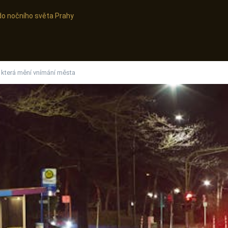
do nočního světa Prahy
, která mění vnímání města