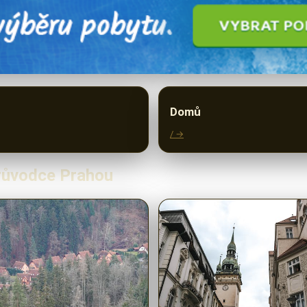
Domů
/ →
Průvodce Prahou