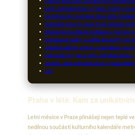
Praha v létě: Kam za unikátními světelným
Letní světelné show v Praze: trendy a nov
Nejzajímavější světelné show léta: přehled
Světelné show na vodě: nová dimenze záži
Interaktivní světelné instalace v parcích:
Kombinace hudby a světla: koncerty pod 
Unikátní zážitky: světlo v zahradách a na 
Praktické tipy, jak si letní světelné show v
Shrnutí: Jaké světelné show v Praze běhe
FAQ
Praha v létě: Kam za unikátní
Letní měsíce v Praze přinášejí nejen teplé ve
nedílnou součástí kulturního kalendáře met