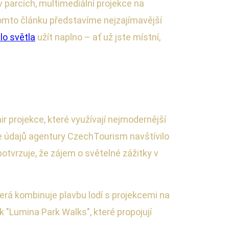
v parcích, multimediální projekce na
 tomto článku představíme nejzajímavější
lo světla
užít naplno – ať už jste místní,
ir projekce, které využívají nejmodernější
odle údajů agentury CzechTourism navštívilo
potvrzuje, že zájem o světelné zážitky v
terá kombinuje plavbu lodí s projekcemi na
k "Lumina Park Walks", které propojují