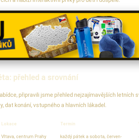
ta: přehled a srovnání
bídce, připravili jsme přehled nejzajímavějších letních 
ty, dat konání, vstupného a hlavních lákadel.
Lokace
Termín
Vltava, centrum Prahy
každý pátek a sobota, červen-