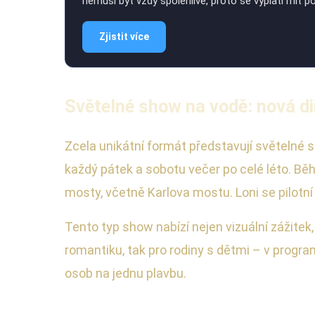
nemusí být vždy spolehlivé, proto se vyplatí mít 
Zjistit více
Světelné show na vodě: nová d
Zcela unikátní formát představují světelné s
každý pátek a sobotu večer po celé léto. Běh
mosty, včetně Karlova mostu. Loni se pilotní 
Tento typ show nabízí nejen vizuální zážitek,
romantiku, tak pro rodiny s dětmi – v progr
osob na jednu plavbu.