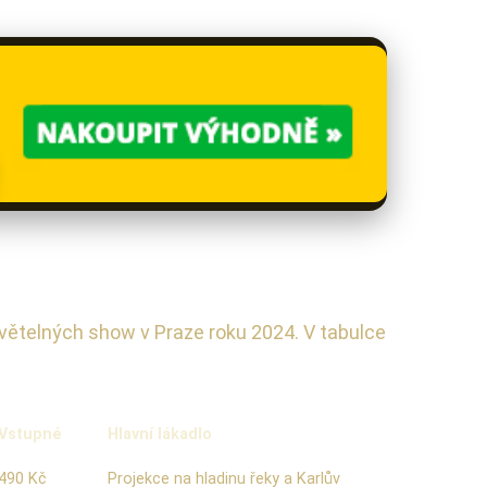
světelných show v Praze roku 2024. V tabulce
Vstupné
Hlavní lákadlo
490 Kč
Projekce na hladinu řeky a Karlův