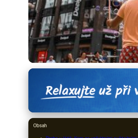
praguelights.cz
Pražské Letní Světe
4. 7. 2026
· 10 min čtení · Autor: Ondřej Havel
Obsah