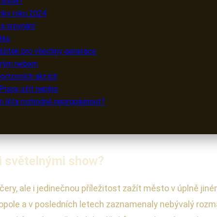
i show?
inky roku 2024
 a srovnání
tku
 zážitek pro všechny generace
širým nebem
sportovních akcích
 Praze užít naplno
m léta rozhodně nepropásnout?
mi světelnými show?
čery, ale i jedinečnou příležitost zažít město v úplně jin
ropole a v posledních letech zaznamenaly nebývalý rozm