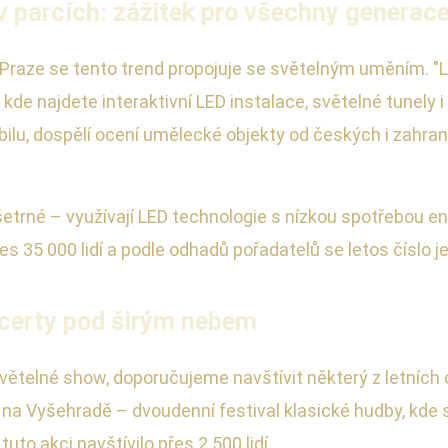
 v parcích: zážitek pro všechny generac
 v Praze se tento trend propojuje se světelným uměním. 
de najdete interaktivní LED instalace, světelné tunely i 
bilu, dospělí ocení umělecké objekty od českých i zahran
šetrné – využívají LED technologie s nízkou spotřebou ener
es 35 000 lidí a podle odhadů pořadatelů se letos číslo je
certy pod širým nebem
ětelné show, doporučujeme navštívit některý z letních o
t" na Vyšehradě – dvoudenní festival klasické hudby, kde 
uto akci navštívilo přes 2 500 lidí.