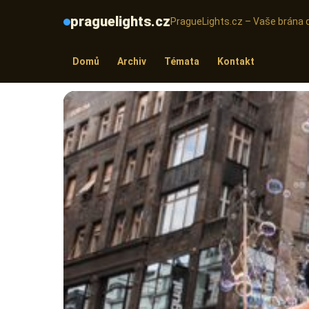
praguelights.cz
PragueLights.cz – Vaše brána 
Domů
Archiv
Témata
Kontakt