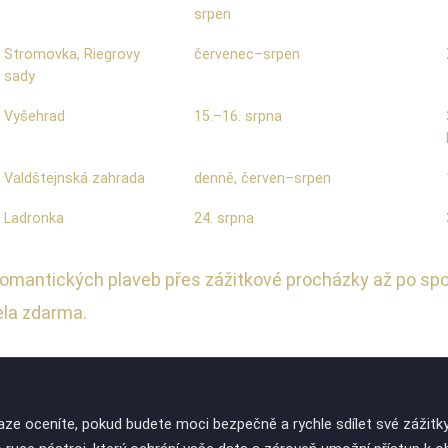
srpen
Stromovka, Riegrovy
červenec–srpen
sady
Vyšehrad
15.–16. srpna
Valdštejnská zahrada
denně, červen–srpen
Ladronka
24. srpna
d romantických plaveb přes zážitkové procházky až po sp
ela zdarma.
raze oceníte, pokud budete moci bezpečně a rychle sdílet své zážitky