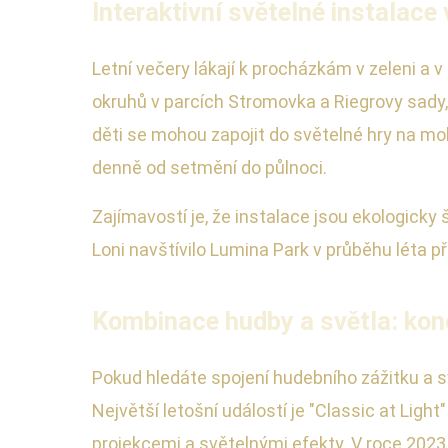
Interaktivní světelné instalace
Letní večery lákají k procházkám v zeleni a
okruhů v parcích Stromovka a Riegrovy sady, k
děti se mohou zapojit do světelné hry na mo
denně od setmění do půlnoci.
Zajímavostí je, že instalace jsou ekologicky 
Loni navštívilo Lumina Park v průběhu léta př
Kombinace hudby a světla: kon
Pokud hledáte spojení hudebního zážitku a sv
Největší letošní událostí je "Classic at Ligh
projekcemi a světelnými efekty. V roce 2023 t