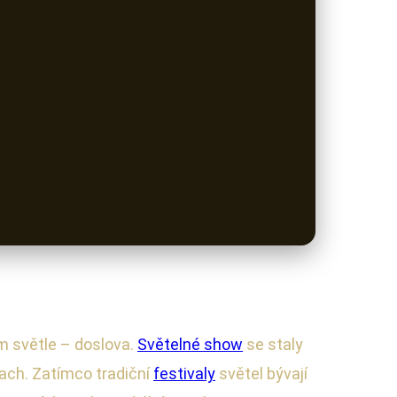
ém světle – doslova.
Světelné show
se staly
ach. Zatímco tradiční
festivaly
světel bývají