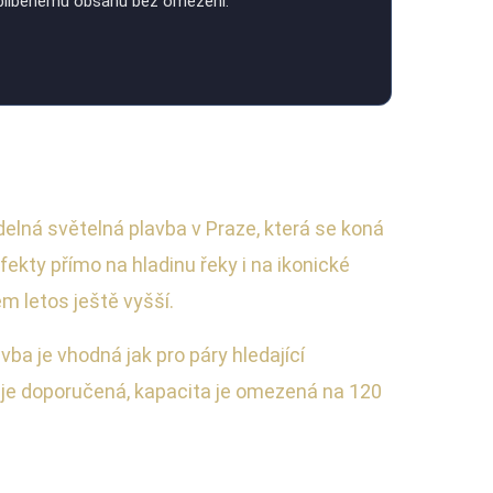
 oblíbenému obsahu bez omezení.
delná světelná plavba v Praze, která se koná
ekty přímo na hladinu řeky i na ikonické
em letos ještě vyšší.
vba je vhodná jak pro páry hledající
e je doporučená, kapacita je omezená na 120