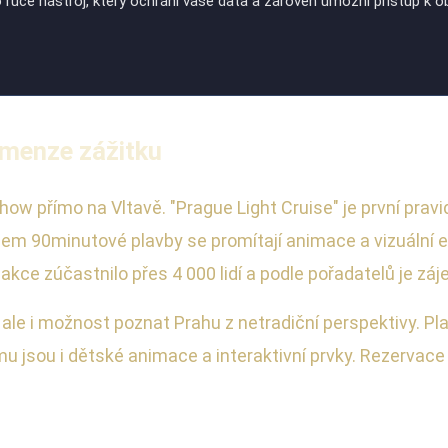
po ruce nástroj, který ochrání vaše data a zároveň umožní přístup k
imenze zážitku
how přímo na Vltavě. "Prague Light Cruise" je první pravi
em 90minutové plavby se promítají animace a vizuální ef
akce zúčastnilo přes 4 000 lidí a podle pořadatelů je záj
 ale i možnost poznat Prahu z netradiční perspektivy. Pla
amu jsou i dětské animace a interaktivní prvky. Rezervac