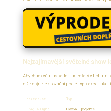
Nejzajímavější světelné show lé
Abychom vám usnadnili orientaci v bohaté na
níže najdete srovnání podle typu akce, lokali
Název akce
Typ
Prague Light
Plavba + projekce