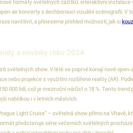
nové formáty světelných zážitků: interaktivní instalace 
open-air koncerty s dechberoucí vizuální scénografií. V
aze navštívit, a přineseme přehled možností, jak si
kouz
rendy a novinky roku 2024
sti světelných show. V létě se poprvé konají nové open-a
alace nebo projekce s využitím rozšířené reality (AR). P
0 000 lidí, což je meziroční nárůst o 18 %. Tento trend 
jší nabídkou i v letních měsících.
 "Prague Light Cruise" – světelná show přímo na Vltavě, k
í formát představuje série večerních světelných procháze
ch a nabízí interaktivní prvky pro děti i dospělé.