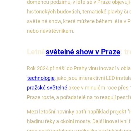
doménou podzimu, v létě se v Praze objevují 
historických budovách, tematické plavby či 
světelné show, které můžete během léta v Pr
nebo návštěvníkem.
Letní
světelné show v Praze
: t
Rok 2024 přináší do Prahy vlnu inovací v obla
technologie
, jako jsou interaktivní LED inst
pražské světelné
akce v minulém roce přes 15
Praze roste, a pořadatelé na to reagují pestře
Mezi letošní novinky patří například projekt
hladinu řeky a okolní mosty. Další inovativn
umělecké instalace v několika pražských parcí