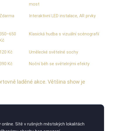
most
Zdarma
Interaktivní LED instalace, AR prvky
350–650
Klasická hudba s vizuální scénografií
Kč
120 Kč
Umělecké světelné sochy
390 Kč
Noční běh se světelnými efekty
ortovně laděné akce. Většina show je
 online. Sítě v rušných městských lokalitách