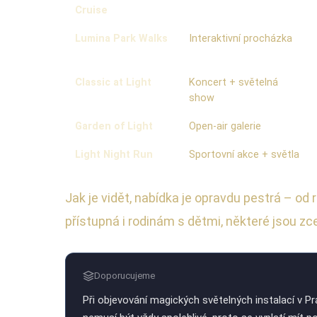
Cruise
Lumina Park Walks
Interaktivní procházka
Classic at Light
Koncert + světelná
show
Garden of Light
Open-air galerie
Light Night Run
Sportovní akce + světla
Jak je vidět, nabídka je opravdu pestrá – o
přístupná i rodinám s dětmi, některé jsou zc
Doporucujeme
Při objevování magických světelných instalací v P