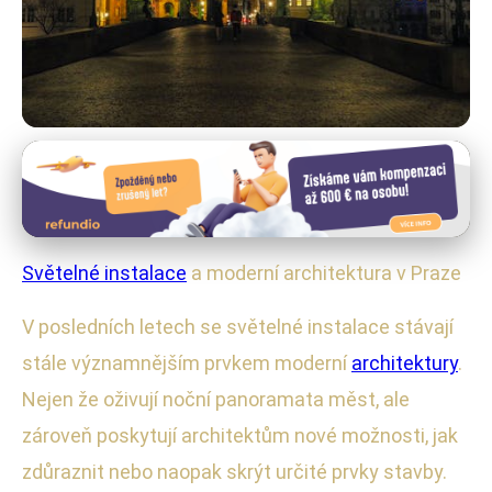
Světelné Instalace a Architektura
Světelné Instalace: Jak Proměňují
Noční Prahu a Architekturu
Světelné instalace
a moderní architektura v Praze
6. 1. 2026
· 4 min čtení · Autor: Ondřej Svoboda
V posledních letech se světelné instalace stávají
stále významnějším prvkem moderní
architektury
.
Nejen že oživují noční panoramata měst, ale
zároveň poskytují architektům nové možnosti, jak
zdůraznit nebo naopak skrýt určité prvky stavby.