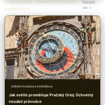
Další z archivu – Světelné Instalace a
Zobrazit
vše →
Architektura
Světelné Instalace a Architektura
Jak světlo proměňuje Pražský Orloj: Úchvatný
vizuální průvodce