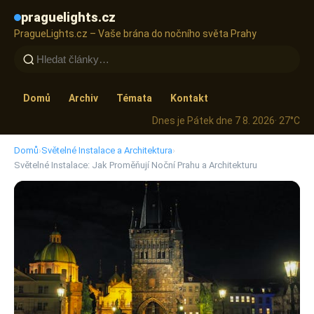
praguelights.cz
PragueLights.cz – Vaše brána do nočního světa Prahy
Domů
Archiv
Témata
Kontakt
Dnes je Pátek dne 7 8. 2026
· 27°C
Domů
›
Světelné Instalace a Architektura
›
Světelné Instalace: Jak Proměňují Noční Prahu a Architekturu