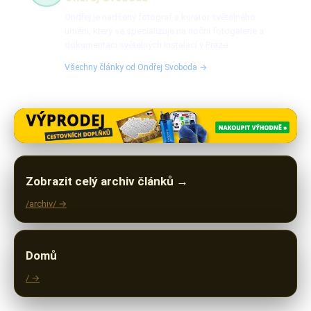
Ondřej je nadšený fotograf a kurátor světelného
umění, který se specializuje na noční fotogalerie a
dokumentaci světelných instalací v Praze.
Všechny články od Ondřej Svoboda →
Zobrazit celý archiv článků →
/archiv/ →
Domů
/ →