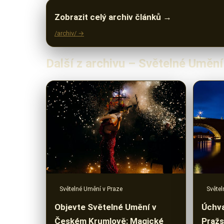
Zobrazit celý archiv článků →
/archiv/ →
Další z archivu – Světelné Umění
Světelné Umění v Praze
Světel
Objevte Světelné Umění v
Úchva
Českém Krumlově: Magické
Pražs