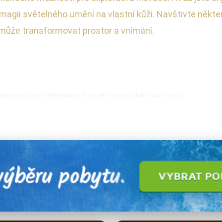
magii světelného umění na vlastní kůži. Navštivte někte
o může transformovat prostor a vnímání.
řením na vývoj světelného umění a jeho vliv na urbanismus Prahy.