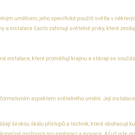
lným umělcem, jeho specifické použití světla v některých 
 a instalace často zahrnují světelné prvky, které zesiluj
é instalace, které proměňují krajinu a stávají se součástí
formativním aspektem světelného umění. Její instalace
šejí širokou škálu přístupů a technik, které obohacují kul
konečné možnosti pro exploraci a inovace. Ať už jste orga