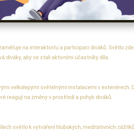
aměřuje na interaktivitu a participaci diváků. Světlo zde
á diváky, aby se stali aktivními účastníky díla.
ými velkolepými světelnými instalacemi v exteriérech. Dí
eré reagují na změny v prostředí a pohyb diváků.
ch světlo k vytváření hlubokých, meditativních zážitků. J