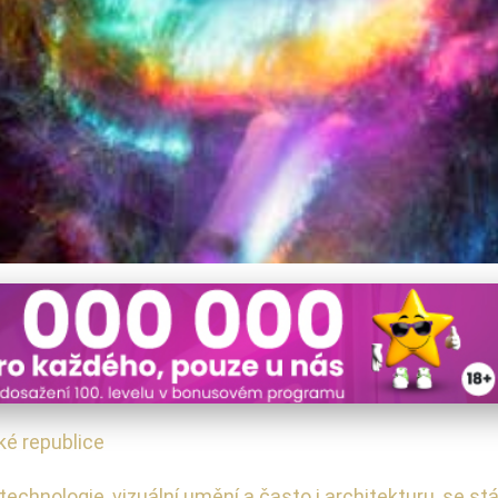
telných Umělců: Magické I
ké republice
cí technologie, vizuální umění a často i architekturu, s