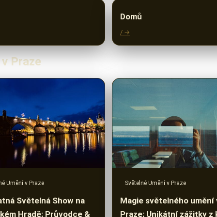
Domů
/ →
 v Praze
né Umění v Praze
Světelné Umění v Praze
tná Světelná Show na
Magie světelného umění 
kém Hradě: Průvodce &
Praze: Unikátní zážitky z