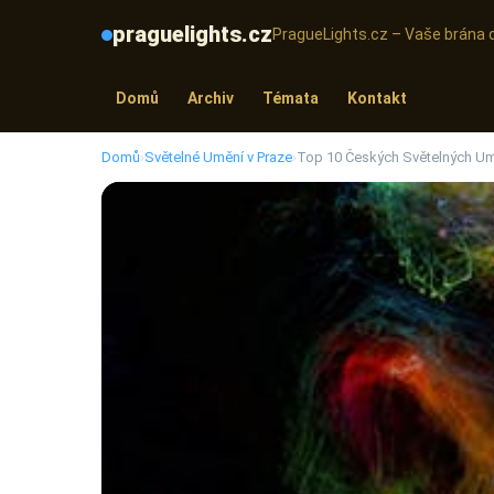
praguelights.cz
PragueLights.cz – Vaše brána 
Domů
Archiv
Témata
Kontakt
Domů
›
Světelné Umění v Praze
›
Top 10 Českých Světelných Umě