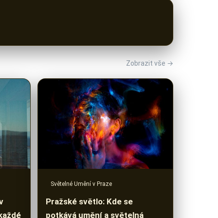
Zobrazit vše →
Světelné Umění v Praze
Pražské světlo: Kde se
v
potkává umění a světelná
 každé