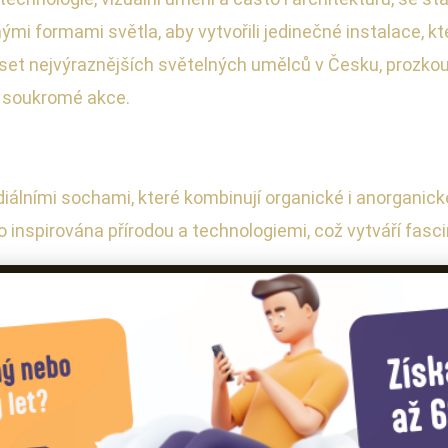
nými formami světla, aby vytvořili jedinečné instalace, kte
set nejvýraznějších světelných umělců v Česku, prozko
i soukromé akce.
álními sochami, které kombinují organické i anorganic
 inspirována přírodou a technologiemi, což vytváří fasci