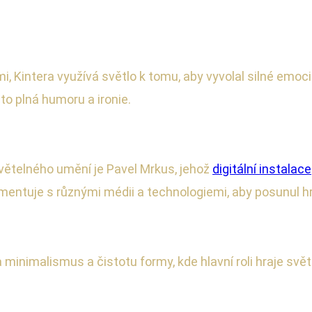
 Kintera využívá světlo k tomu, aby vyvolal silné emoci
to plná humoru a ironie.
ětelného umění je Pavel Mrkus, jehož
digitální instalace
imentuje s různými médii a technologiemi, aby posunul h
minimalismus a čistotu formy, kde hlavní roli hraje světl