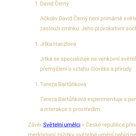
David Černý
Ačkoliv David Černý není primárně světe
zaslouží zmínku. Jeho provokativní sochy
Jitka Hanzlová
Jitka se specializuje na venkovní světeln
přemýšlení o vztahu člověka a přírody.
Tereza Bartůňková
Tereza Bartůňková experimentuje s per
a interakce s prostředím.
Závěr
Světelní umělci
v České republice přiná
meditativní zážitky, světelné umění nabízí ne