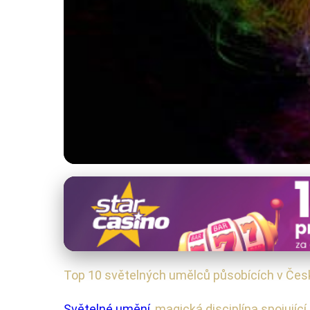
Světelné Umění v Praze
Top 10 Českých Svě
10. 6. 2025
· 4 min čtení · Autor: Veronika Mašková
Top 10 světelných umělců působících v Čes
Světelné umění
, magická disciplína spojují