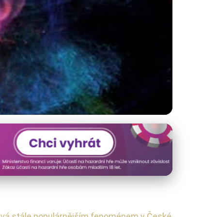
nstalace a Inovace
e stává stále populárnějším fenoménem v České