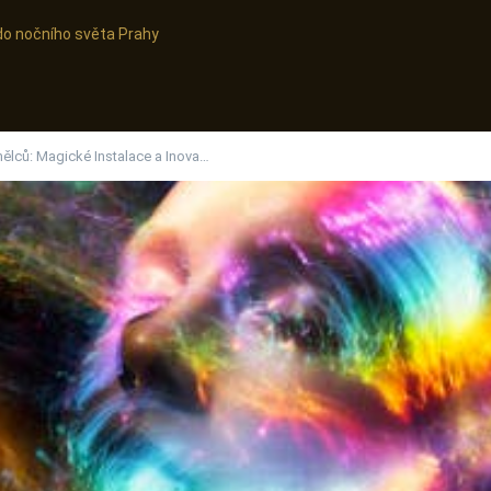
do nočního světa Prahy
lců: Magické Instalace a Inova…