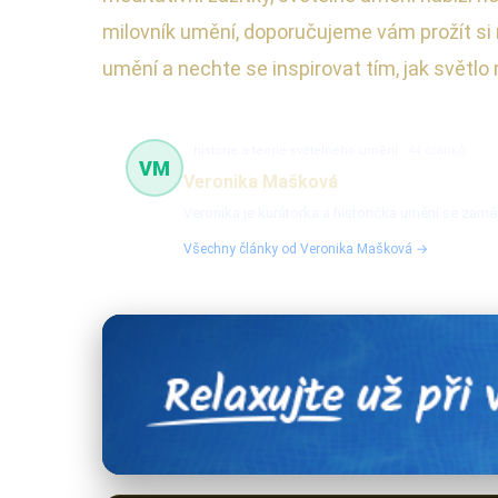
milovník umění, doporučujeme vám prožít si 
umění a nechte se inspirovat tím, jak světl
historie a teorie světelného umění
44 článků
VM
Veronika Mašková
Veronika je kurátorka a historička umění se zamě
Všechny články od Veronika Mašková →