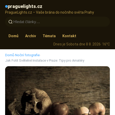
praguelights.cz
PragueLights.cz – Vaše brána do nočního světa Prahy
Domů
Archiv
Témata
Kontakt
Dnes je Sobota dne 8 8. 2026
· 16°C
Domů
›
Noční fotografie
›
Jak Fotit Světelné Instalace v Praze: Tipy pro Amatéry