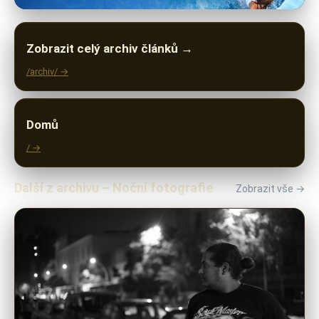
Zobrazit celý archiv článků →
/archiv/ →
Domů
/ →
Další z archivu – Noční fotografie
Zobrazit vše →