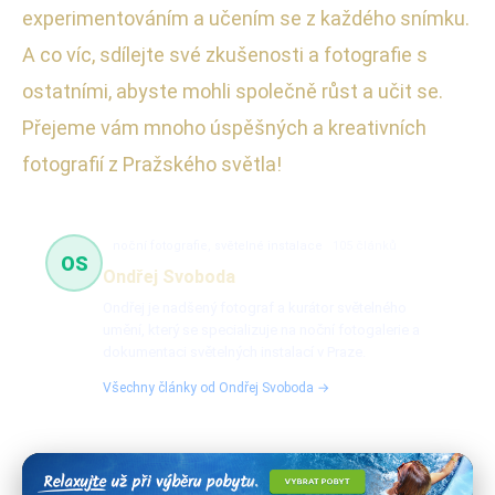
experimentováním a učením se z každého snímku.
A co víc, sdílejte své zkušenosti a fotografie s
ostatními, abyste mohli společně růst a učit se.
Přejeme vám mnoho úspěšných a kreativních
fotografií z Pražského světla!
noční fotografie, světelné instalace
105 článků
OS
Ondřej Svoboda
Ondřej je nadšený fotograf a kurátor světelného
umění, který se specializuje na noční fotogalerie a
dokumentaci světelných instalací v Praze.
Všechny články od Ondřej Svoboda →