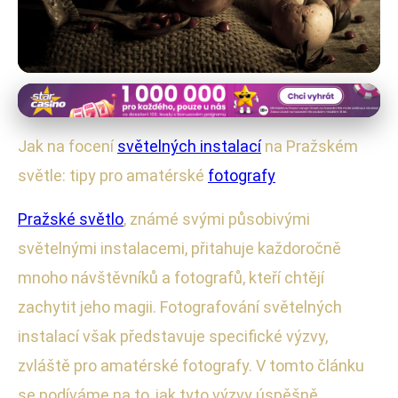
Noční fotografie
Jak Fotit Světelné Instalace v
Jak na focení
světelných instalací
na Pražském
Praze: Tipy pro Amatéry
světle: tipy pro amatérské
fotografy
30. 8. 2025
· 4 min čtení · Autor: Ondřej Svoboda
Pražské světlo
, známé svými působivými
světelnými instalacemi, přitahuje každoročně
mnoho návštěvníků a fotografů, kteří chtějí
zachytit jeho magii. Fotografování světelných
instalací však představuje specifické výzvy,
zvláště pro amatérské fotografy. V tomto článku
se podíváme na to, jak tyto výzvy úspěšně