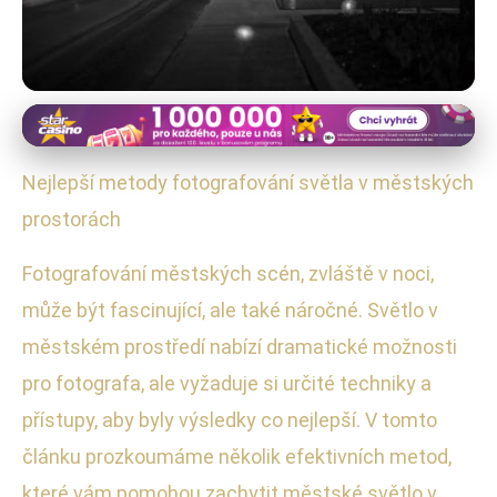
Noční fotografie
Jak Fotografovat Městské
Nejlepší metody fotografování světla v městských
Světlo: Expertní Techniky Pro
prostorách
Noční Scény
Fotografování městských scén, zvláště v noci,
může být fascinující, ale také náročné. Světlo v
27. 12. 2025
· 5 min čtení · Autor: Ondřej Svoboda
městském prostředí nabízí dramatické možnosti
pro fotografa, ale vyžaduje si určité techniky a
přístupy, aby byly výsledky co nejlepší. V tomto
článku prozkoumáme několik efektivních metod,
které vám pomohou zachytit městské světlo v