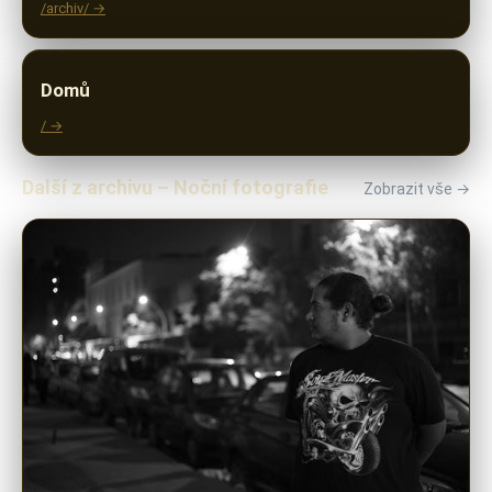
/archiv/ →
Domů
/ →
Další z archivu – Noční fotografie
Zobrazit vše →