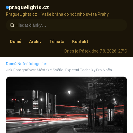
praguelights.cz
PragueLights.cz – Vaše brána do nočního světa Prahy
Domů
Archiv
Témata
Kontakt
Dnes je Pátek dne 7 8. 2026
· 27°C
Domů
›
Noční fotografie
›
Jak Fotografovat Městské Světlo: Expertní Techniky Pro Nočn…