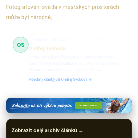
Fotografování světla v městských prostorách
může být náročné,
noční fotografie, světelné instalace
105 článků
OS
Ondřej Svoboda
Ondřej je nadšený fotograf a kurátor světelného
umění, který se specializuje na noční fotogalerie a
dokumentaci světelných instalací v Praze.
Všechny články od Ondřej Svoboda →
Zobrazit celý archiv článků →