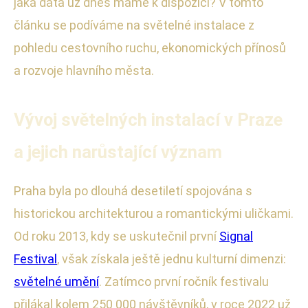
jaká data už dnes máme k dispozici? V tomto
článku se podíváme na světelné instalace z
pohledu cestovního ruchu, ekonomických přínosů
a rozvoje hlavního města.
Vývoj světelných instalací v Praze
a jejich narůstající význam
Praha byla po dlouhá desetiletí spojována s
historickou architekturou a romantickými uličkami.
Od roku 2013, kdy se uskutečnil první
Signal
Festival
, však získala ještě jednu kulturní dimenzi:
světelné umění
. Zatímco první ročník festivalu
přilákal kolem 250 000 návštěvníků, v roce 2022 už