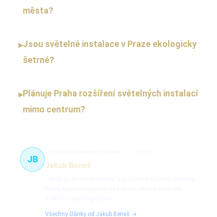
města?
Jsou světelné instalace v Praze ekologicky
▸
šetrné?
Plánuje Praha rozšíření světelných instalací
▸
mimo centrum?
noční život, světelné festivaly
76 článků
JB
Jakub Beneš
Jakub je zkušený novinář a průvodce nočním životem
Prahy, specializující se na kulturní akce a festivaly
světla v České republice.
Všechny články od Jakub Beneš →