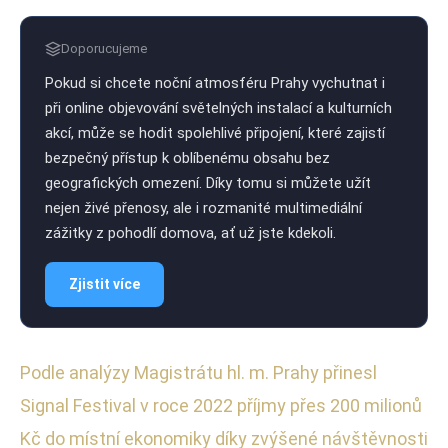
Doporucujeme
Pokud si chcete noční atmosféru Prahy vychutnat i
při online objevování světelných instalací a kulturních
akcí, může se hodit spolehlivé připojení, které zajistí
bezpečný přístup k oblíbenému obsahu bez
geografických omezení. Díky tomu si můžete užít
nejen živé přenosy, ale i rozmanité multimediální
zážitky z pohodlí domova, ať už jste kdekoli.
Zjistit více
Podle analýzy Magistrátu hl. m. Prahy přinesl
Signal Festival v roce 2022 příjmy přes 200 milionů
Kč do místní ekonomiky díky zvýšené návštěvnosti