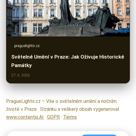
praguelights.cz
Světelné Umění v Praze: Jak Oživuje Historické
Památky
27. 6. 2026
PragueLights.cz – Vše o světelném umění a nočním
životě v Praze · Stránku a veškerý obsah vygeneroval
www.contentis.AI
·
GDPR
·
Terms