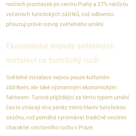
nočních procházek po centru Prahy a 27% nárůstu
večerních turistických zážitků, což odborníci
přisuzují právě rozvoji světelného umění.
Ekonomické dopady světelných
instalací na turistický ruch
Světelné instalace nejsou pouze kulturním
zážitkem, ale také významným ekonomickým
faktorem. Turisté přijíždějící za tímto typem umění
často utrácejí více peněz mimo hlavní turistickou
sezónu, což pomáhá vyrovnávat tradičně sezónní
charakter cestovního ruchu v Praze.