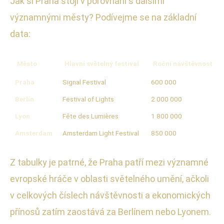
Jak si Praha stojí v porovnání s dalšími
významnými městy? Podívejme se na základní
data:
Město
Hlavní světelný festival
Roční návštěvnost (po
Praha
Signal Festival
600 000
Berlín
Festival of Lights
2 000 000
Lyon
Fête des Lumières
1 800 000
Amsterdam
Amsterdam Light Festival
850 000
Z tabulky je patrné, že Praha patří mezi významné
evropské hráče v oblasti světelného umění, ačkoli
v celkových číslech návštěvnosti a ekonomických
přínosů zatím zaostává za Berlínem nebo Lyonem.