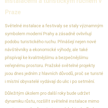
instalacemi a turistickým ruchem v
Praze
Světelné instalace a festivaly se staly významným
symbolem moderní Prahy a zásadně ovlivňují
podobu turistického ruchu. Přinášejí nejen nové
návštěvníky a ekonomické výhody, ale také
přispívají ke kvalitnějšímu a bezpečnějšímu
veřejnému prostoru. Pražské světelné projekty
jsou dnes jedním z hlavních důvodů, proč se turisté
i místní obyvatelé vydávají do ulic i po setmění.
Důležitým úkolem pro další roky bude udržet
dynamiku růstu, rozšířit světelné instalace mimo