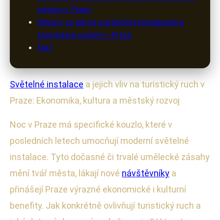
turismu v Praze
Shrnutí: co dál se světelnými instalacemi a
turistickým ruchem v Praze
FAQ
Světelné instalace
a jejich vliv na turistický ruch v
Praze: Ekonomika, kultura a městský rozvoj
Noc v Praze má specifické kouzlo, které v
posledních letech umocňují moderní světelné
instalace. Tyto dočasné či trvalé umělecké zásahy
mění tvář města, lákají nové
návštěvníky
a
přinášejí Praze výrazné ekonomické i kulturní
benefity. Jak konkrétně ovlivňují turistický ruch a