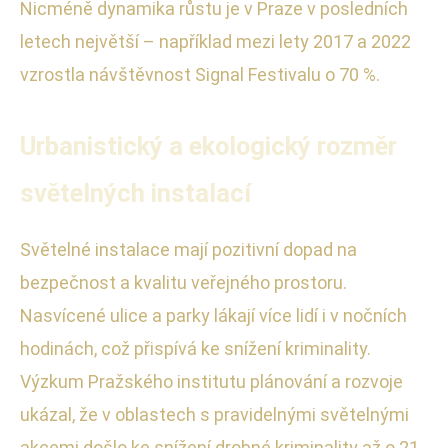
Nicméně dynamika růstu je v Praze v posledních
letech největší – například mezi lety 2017 a 2022
vzrostla návštěvnost Signal Festivalu o 70 %.
Urbanistický a ekologický rozměr
světelných instalací
Světelné instalace mají pozitivní dopad na
bezpečnost a kvalitu veřejného prostoru.
Nasvícené ulice a parky lákají více lidí i v nočních
hodinách, což přispívá ke snížení kriminality.
Výzkum Pražského institutu plánování a rozvoje
ukázal, že v oblastech s pravidelnými světelnými
akcemi došlo ke snížení drobné kriminality až o 21