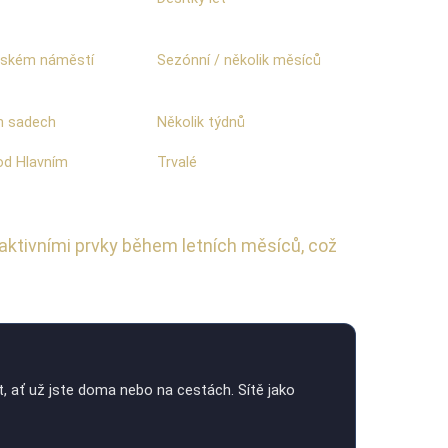
ínském náměstí
Sezónní / několik měsíců
h sadech
Několik týdnů
od Hlavním
Trvalé
raktivními prvky během letních měsíců, což
, ať už jste doma nebo na cestách. Sítě jako