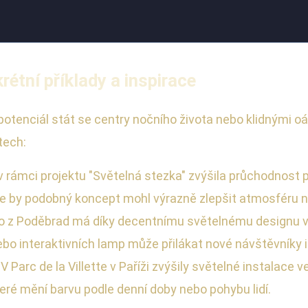
étní příklady a inspirace
potenciál stát se centry nočního života nebo klidnými o
tech:
v rámci projektu "Světelná stezka" zvýšila průchodnost
ze by podobný koncept mohl výrazně zlepšit atmosféru n
o z Poděbrad má díky decentnímu světelnému designu ve
nebo interaktivních lamp může přilákat nové návštěvníky i
V Parc de la Villette v Paříži zvýšily světelné instalace
eré mění barvu podle denní doby nebo pohybu lidí.