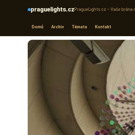
praguelights.cz
PragueLights.cz – Vaše brána 
Domů
Archiv
Témata
Kontakt