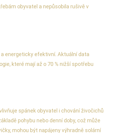
otřebám obyvatel a nepůsobila rušivě v
 a energeticky efektivní. Aktuální data
gie, které mají až o 70 % nižší spotřebu
vlivňuje spánek obyvatel i chování živočichů
na základě pohybu nebo denní doby, což může
avičky, mohou být napájeny výhradně solární