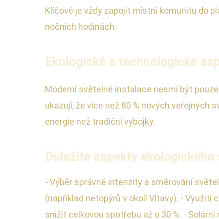
Klíčové je vždy zapojit místní komunitu do p
nočních hodinách.
Ekologické a technologické asp
Moderní světelné instalace nesmí být pouze vi
ukazují, že více než 80 % nových veřejných s
energie než tradiční výbojky.
Důležité aspekty ekologického 
- Výběr správné intenzity a směrování světel
(například netopýrů v okolí Vltavy). - Využi
snížit celkovou spotřebu až o 30 %. - Solárn