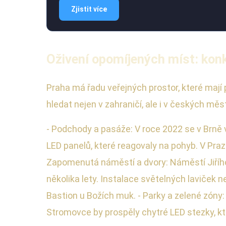
Zjistit více
Oživení opomíjených míst: konkr
Praha má řadu veřejných prostor, které mají 
hledat nejen v zahraničí, ale i v českých měs
- Podchody a pasáže: V roce 2022 se v Brně 
LED panelů, které reagovaly na pohyb. V Pra
Zapomenutá náměstí a dvory: Náměstí Jiříh
několika lety. Instalace světelných laviček 
Bastion u Božích muk. - Parky a zelené zóny: 
Stromovce by prospěly chytré LED stezky, kt