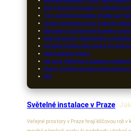
Světelné instalace v Praze: Jak proměnit v
Role světelných instalací v městském pro
Typy světelných instalací vhodné pro Prah
Oživení opomíjených míst: konkrétní příklad
Ekologické a technologické aspekty světel
Důležité aspekty ekologického světelného
Světelné instalace jako nástroj pro podpor
Další konkrétní přínosy:
Jak začít: Plánování a realizace světelnýc
Shrnutí: Světelné instalace jako impuls pro 
FAQ
Světelné instalace v Praze
: Ja
Veřejné prostory v Praze hrají klíčovou roli 
mnohé náměstí, parky či podchody utichají a z