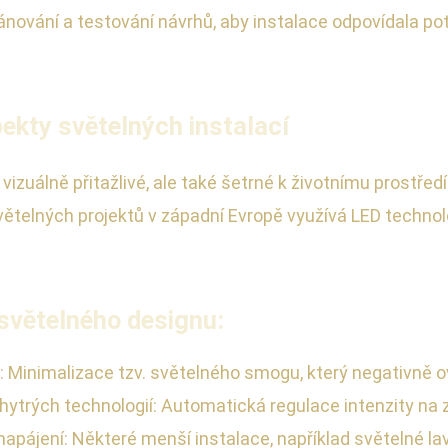
lánování a testování návrhů, aby instalace odpovídala p
ekty světelných instalací
zuálně přitažlivé, ale také šetrné k životnímu prostředí
větelných projektů v západní Evropě využívá LED technolo
světelného designu:
: Minimalizace tzv. světelného smogu, který negativně o
tí chytrých technologií: Automatická regulace intenzity 
í napájení: Některé menší instalace, například světelné l