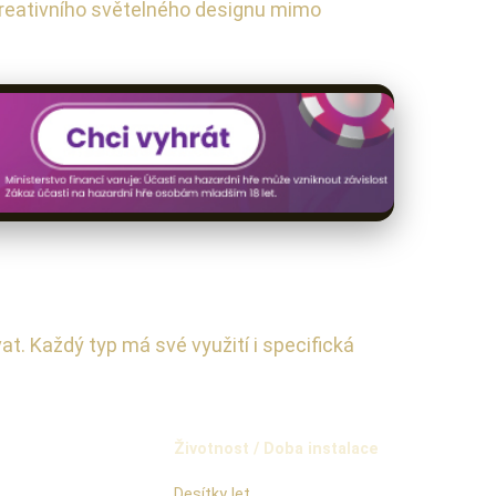
 kreativního světelného designu mimo
at. Každý typ má své využití i specifická
Životnost / Doba instalace
Desítky let