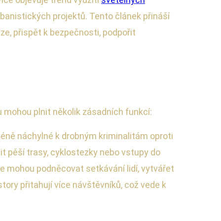
rbanistických projektů. Tento článek přináší
e, přispět k bezpečnosti, podpořit
mohou plnit několik zásadních funkcí:
 méně náchylné k drobným kriminalitám oproti
t pěší trasy, cyklostezky nebo vstupy do
ce mohou podněcovat setkávání lidí, vytvářet
tory přitahují více návštěvníků, což vede k