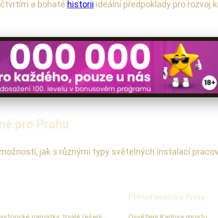
 čtvrtím a bohaté
historii
ideální předpoklady pro rozvoj
né pro Prahu
 možností, jak s různými typy světelných instalací pracov
Příklad použití v Praze
istorické památky, trvalé řešení
Osvětlení Karlova mostu