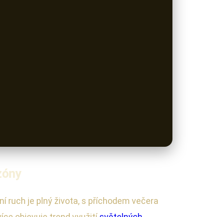
zóny
ní ruch je plný života, s příchodem večera
více objevuje trend využití
světelných