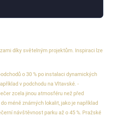
ázami díky světelným projektům. Inspiraci lze
 podchodů o 30 % po instalaci dynamických
apříklad v podchodu na Vltavské. -
čer zcela jinou atmosféru než před
 do méně známých lokalit, jako je například
 večerní návštěvnost parku až o 45 %. Pražské