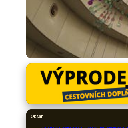
praguelights.cz
Světelné Instalace 
15. 5. 2026
· 10 min čtení · Autor: Lukáš Beran
Obsah