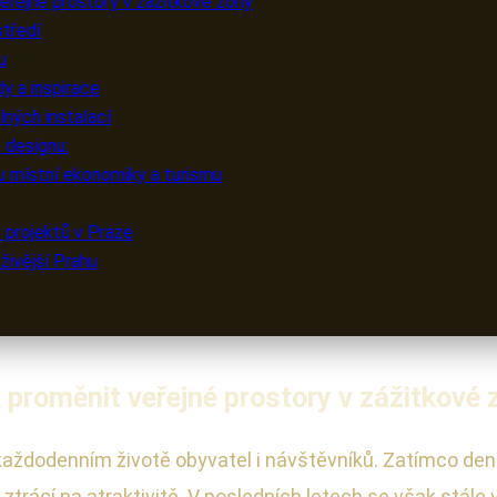
eřejné prostory v zážitkové zóny
středí
u
y a inspirace
ných instalací
 designu:
u místní ekonomiky a turismu
h projektů v Praze
živější Prahu
k proměnit veřejné prostory v zážitkové 
v každodenním životě obyvatel i návštěvníků. Zatímco den
trácí na atraktivitě. V posledních letech se však stále 