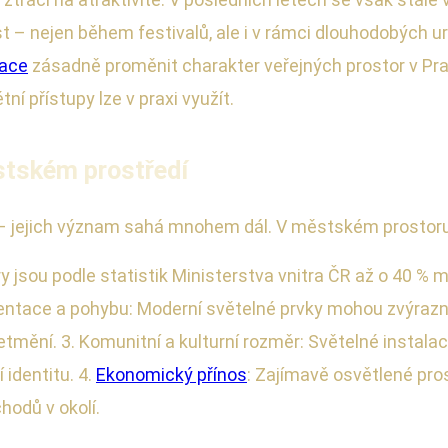
st – nejen během festivalů, ale i v rámci dlouhodobých u
lace
zásadně proměnit charakter veřejných prostor v Praz
tní přístupy lze v praxi využít.
stském prostředí
 – jejich význam sahá mnohem dál. V městském prostoru 
y jsou podle statistik Ministerstva vnitra ČR až o 40 %
entace a pohybu: Moderní světelné prvky mohou zvýrazni
tmění. 3. Komunitní a kulturní rozměr: Světelné instala
 identitu. 4.
Ekonomický přínos
: Zajímavě osvětlené pros
hodů v okolí.