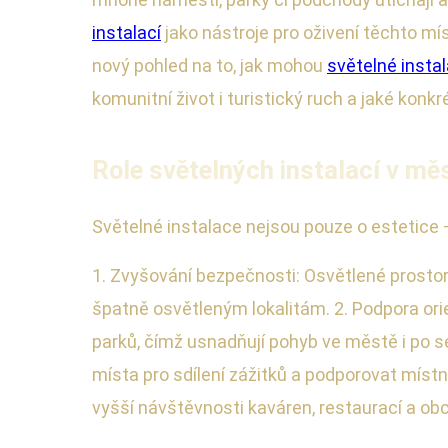
instalací
jako nástroje pro oživení těchto mí
nový pohled na to, jak mohou
světelné insta
komunitní život i turistický ruch a jaké konkré
Role světelných instalací v mě
Světelné instalace nejsou pouze o estetice
1. Zvyšování bezpečnosti: Osvětlené prostor
špatně osvětleným lokalitám. 2. Podpora ori
parků, čímž usnadňují pohyb ve městě i po se
místa pro sdílení zážitků a podporovat místní
vyšší návštěvnosti kaváren, restaurací a obc