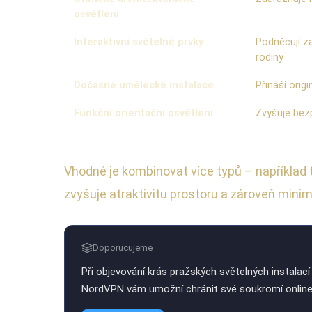
osvětlení
Interaktivní světelné prvky
Podněcují za
rodiny
Dočasné umělecké instalace
Přináší orig
Funkční orientační osvětlení
Zvyšuje bez
Vhodné je kombinovat více typů – například 
zvyšuje atraktivitu prostoru a zároveň minima
Doporucujeme
Při objevování krás pražských světelných instalac
NordVPN vám umožní chránit své soukromí online 