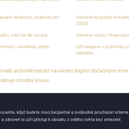
pojení veřejnosti, atraktivní pro
Světelné houpačky na Karl
(2023)
inalitu, mění se dle sezóny
Světelné sochy v Riegrovýc
pečnost, usnadňuje pohyb
LED navigace v podchodu p
nádražím
trvalé architektonické nasvícení doplnit dočasnými inte
lizuje vizuální únavu.
í oceníte, když budete moci bezpečně a svobodně procházet internet
a zároveň si užít přístup k obsahu z celého světa bez omezení.