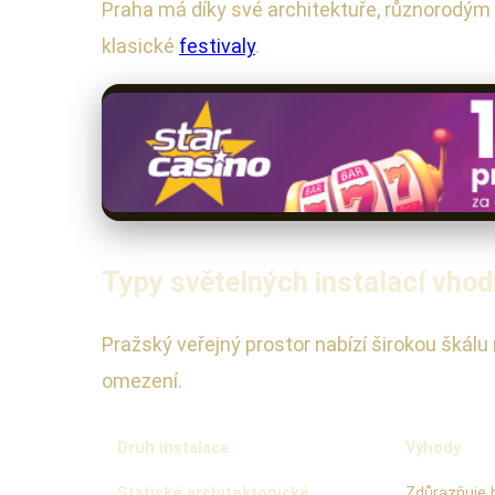
Praha má díky své architektuře, různorodým
klasické
festivaly
.
Typy světelných instalací vhod
Pražský veřejný prostor nabízí širokou škálu
omezení.
Druh instalace
Výhody
Statické architektonické
Zdůrazňuje h